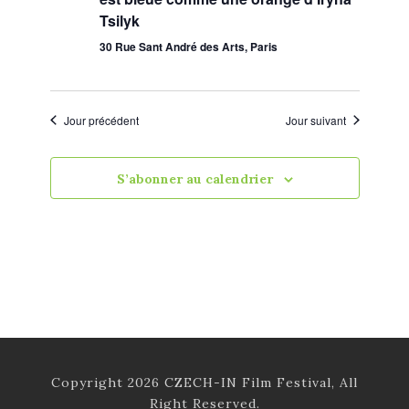
h
o
u
Tsilyk
n
e
n
30 Rue Sant André des Arts, Paris
e
d
e
d
a
e
Jour précédent
Jour suivant
t
t
v
e
n
S’abonner au calendrier
.
u
a
e
v
s
i
É
g
v
Copyright 2026 CZECH-IN Film Festival, All
a
è
Right Reserved.