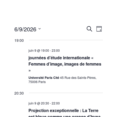
6/9/2026
R
N
R
J
e
S
o
c
a
19:00
e
u
é
h
r
e
v
l
juin 9 @ 19:00
-
23:00
c
r
journées d’étude internationale «
e
c
i
Femmes d’image, images de femmes
c
h
h
»
e
t
g
Université Paris Cité
45 Rue des Saints-Pères,
e
i
75006 Paris
a
o
r
n
20:30
t
n
c
juin 9 @ 20:30
-
22:00
i
e
Projection exceptionnelle : La Terre
z
est bleue comme une orange d’Iryna