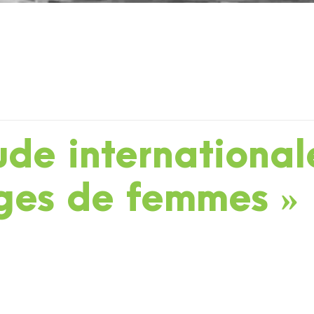
ude internationa
ges de femmes »