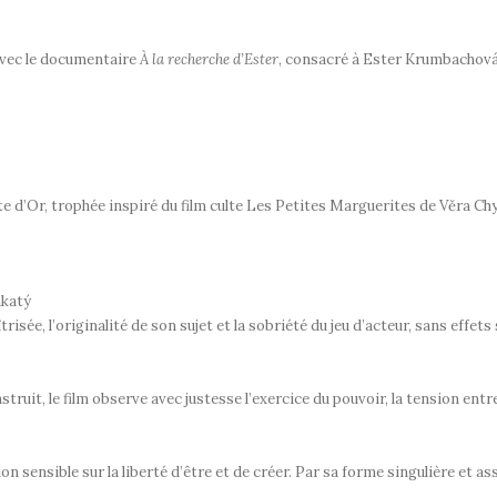
 avec le documentaire
À la recherche d’Ester
, consacré à Ester Krumbachová,
ite d’Or, trophée inspiré du film culte Les Petites Marguerites de Věra Chy
akatý
sée, l’originalité de son sujet et la sobriété du jeu d’acteur, sans effets 
truit, le film observe avec justesse l’exercice du pouvoir, la tension entre
ion sensible sur la liberté d’être et de créer. Par sa forme singulière et