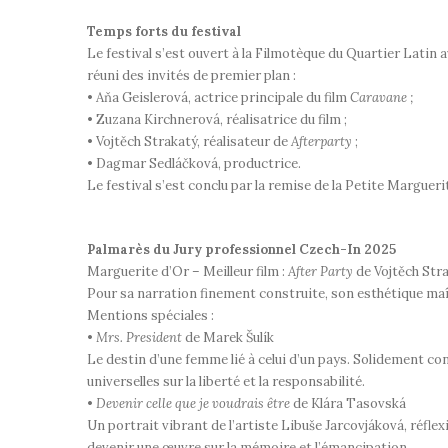
Temps forts du festival
Le festival s’est ouvert à la Filmotèque du Quartier Latin
réuni des invités de premier plan :
• Aňa Geislerová, actrice principale du film
Caravane ;
• Zuzana Kirchnerová, réalisatrice du film ;
• Vojtěch Strakatý, réalisateur de
Afterparty
;
• Dagmar Sedláčková, productrice.
Le festival s’est conclu par la remise de la Petite Marguer
Palmarès du Jury professionnel Czech-In 2025
Marguerite d’Or – Meilleur film :
After Party
de Vojtěch Str
Pour sa narration finement construite, son esthétique maîtri
Mentions spéciales :
•
Mrs. President
de Marek Šulík
Le destin d’une femme lié à celui d’un pays. Solidement cons
universelles sur la liberté et la responsabilité.
•
Devenir celle que je voudrais être
de Klára Tasovská
Un portrait vibrant de l’artiste Libuše Jarcovjáková, réflex
devenir une œuvre sur la mémoire et l’émancipation.