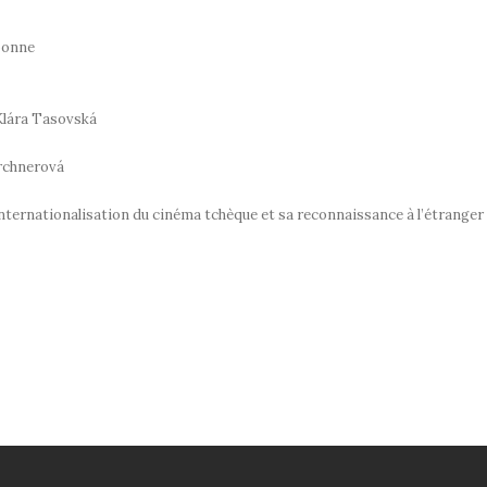
bonne
Klára Tasovská
rchnerová
internationalisation du cinéma tchèque et sa reconnaissance à l’étranger 