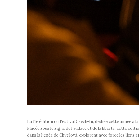
La 11e édition du Festival Czech-In, dédiée cette année à l
Placée sous le signe de l’audace et de la liberté, cette édi
dans la lignée de Chytilová, explorent avec force les liens 