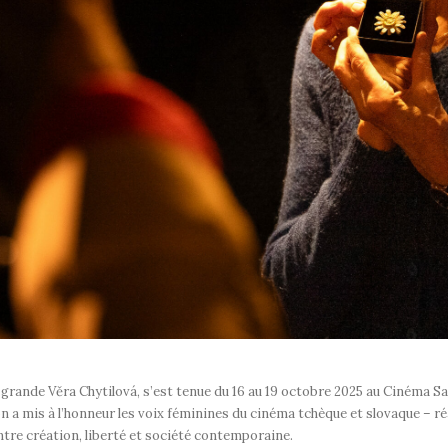
a grande Věra Chytilová, s’est tenue du 16 au 19 octobre 2025 au Cinéma S
tion a mis à l’honneur les voix féminines du cinéma tchèque et slovaque – r
entre création, liberté et société contemporaine.