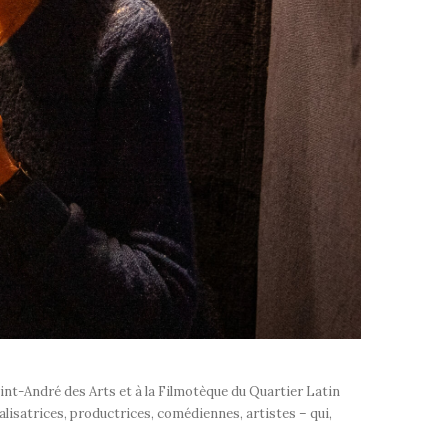
aint-André des Arts et à la Filmotèque du Quartier Latin
éalisatrices, productrices, comédiennes, artistes – qui,